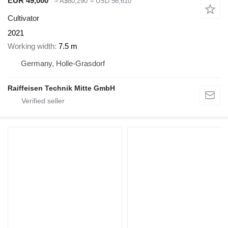
EUR 49,000
≈ A$80,290
≈ USD 56,610
Cultivator
2021
Working width
7.5 m
Germany, Holle-Grasdorf
Raiffeisen Technik Mitte GmbH