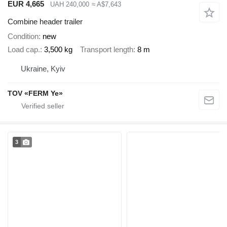
EUR 4,665
UAH 240,000
≈ A$7,643
Combine header trailer
Condition
new
Load cap.
3,500 kg
Transport length
8 m
Ukraine, Kyiv
TOV «FERM Ye»
3