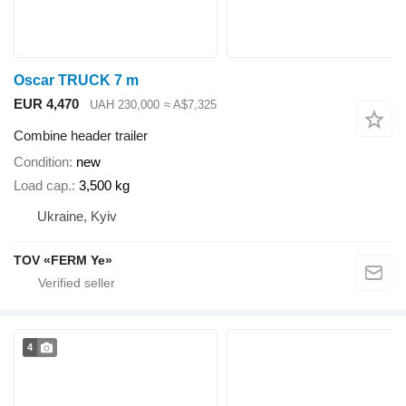
Oscar TRUCK 7 m
EUR 4,470
UAH 230,000
≈ A$7,325
Combine header trailer
Condition
new
Load cap.
3,500 kg
Ukraine, Kyiv
TOV «FERM Ye»
4