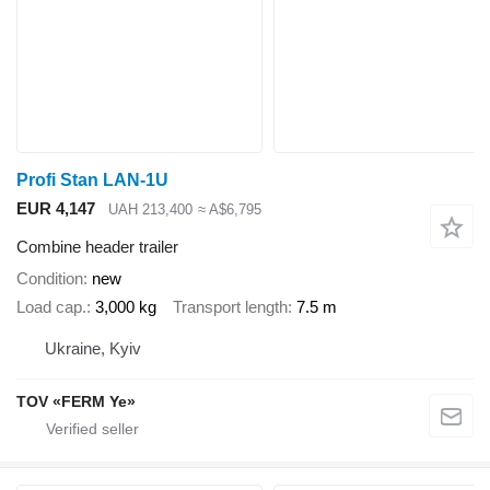
Profi Stan LAN-1U
EUR 4,147
UAH 213,400
≈ A$6,795
Combine header trailer
Condition
new
Load cap.
3,000 kg
Transport length
7.5 m
Ukraine, Kyiv
TOV «FERM Ye»