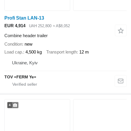
Profi Stan LAN-13
EUR 4,914
UAH 252,800
≈ A$8,052
Combine header trailer
Condition
new
Load cap.
4,500 kg
Transport length
12 m
Ukraine, Kyiv
TOV «FERM Ye»
4