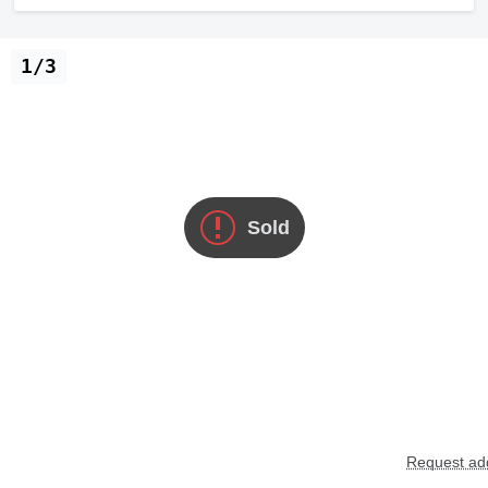
1/3
Sold
Request add