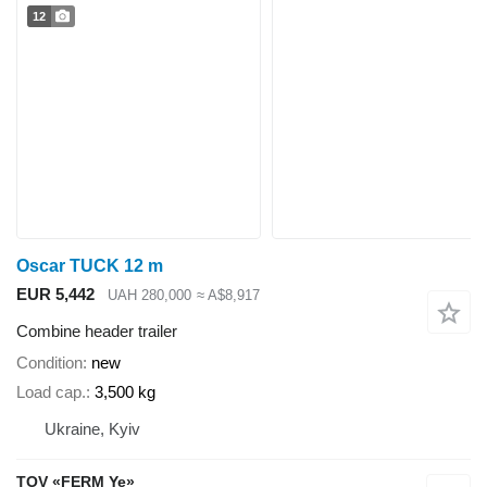
12
Oscar TUCK 12 m
EUR 5,442
UAH 280,000
≈ A$8,917
Combine header trailer
Condition
new
Load cap.
3,500 kg
Ukraine, Kyiv
TOV «FERM Ye»