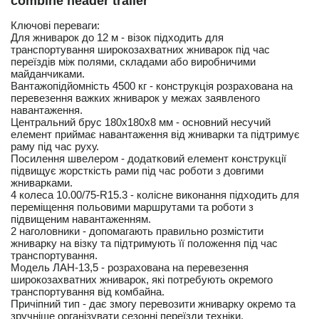
combine header trailer
Ключові переваги:
Для жниварок до 12 м - візок підходить для
транспортування широкозахватних жниварок під час
переїздів між полями, складами або виробничими
майданчиками.
Вантажопідйомність 4500 кг - конструкція розрахована на
перевезення важких жниварок у межах заявленого
навантаження.
Центральний брус 180х180х8 мм - основний несучий
елемент приймає навантаження від жниварки та підтримує
раму під час руху.
Посилення швелером - додатковий елемент конструкції
підвищує жорсткість рами під час роботи з довгими
жниварками.
4 колеса 10.00/75-R15.3 - колісне виконання підходить для
переміщення польовими маршрутами та роботи з
підвищеним навантаженням.
2 наголовники - допомагають правильно розмістити
жниварку на візку та підтримують її положення під час
транспортування.
Модель ЛАН-13,5 - розрахована на перевезення
широкозахватних жниварок, які потребують окремого
транспортування від комбайна.
Причіпний тип - дає змогу перевозити жниварку окремо та
зручніше організувати сезонні переїзди техніки.