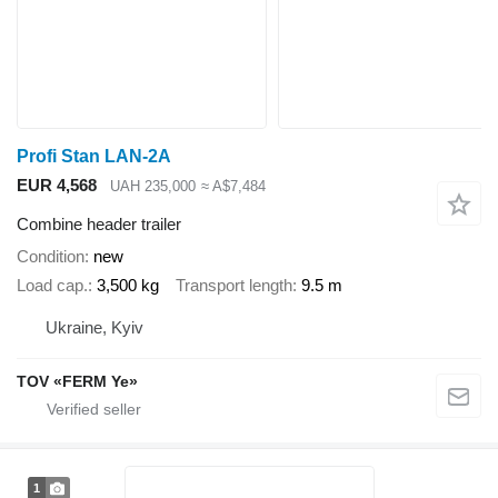
Profi Stan LAN-2A
EUR 4,568
UAH 235,000
≈ A$7,484
Combine header trailer
Condition
new
Load cap.
3,500 kg
Transport length
9.5 m
Ukraine, Kyiv
TOV «FERM Ye»
1