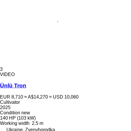
3
VIDEO
Ünlü Tron
EUR 8,710
≈ A$14,270
≈ USD 10,060
Cultivator
2025
Condition
new
140 HP (103 kW)
Working width
2.5 m
Ukraine, Zvenyhorodka