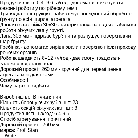
Продуктивність 6,4–9,6 га/год - допомагає виконувати
сезонні роботи у потрібному темпі.
Трирядна конструкція - забезпечує послідовний обробіток
ґрунту по всій ширині агрегата.
Двовиткова стійка 30х30 - використовується для стабільної
роботи ріжучих лап у ґрунті.
Лапа 305 мм - підрізає бур’яни та розпушує поверхневий
шар ґрунту.
Гребінка - допомагає вирівнювати поверхню після проходу
робочих органів.
Робоча швидкість 8–12 км/год - дає змогу працювати
залежно від стану поля.
Дорожній просвіт 260 мм - зручний для переміщення
агрегата між ділянками.
Особливості
Чому варто придбати
Виробництво: Вітчизняний
Кількість боронуючих зубів, шт: 23
Кількість секцій ріжучих лап, шт: 3
Продуктивність, Га/год: 6,4-9,6
Спосіб агрегування: причіпний
Дорожній просвіт: 260 мм
марка: Profi Stan
Write