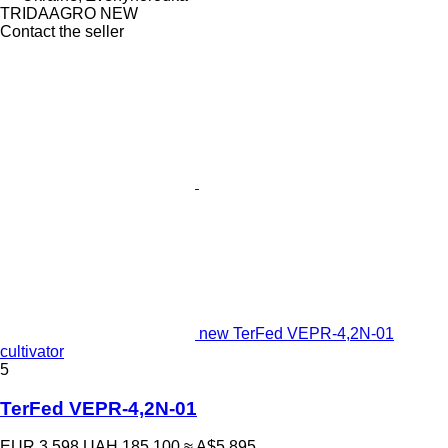
TRIDAAGRO NEW
Contact the seller
new TerFed VEPR-4,2N-01
cultivator
5
TerFed VEPR-4,2N-01
EUR 3,598
UAH 185,100
≈ A$5,895