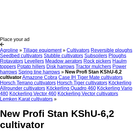
Place your ad
Agroline
»
Tillage equipment
»
Cultivators
Reversible ploughs
Seedbed cultivators
Stubble cultivators
Subsoilers
Ploughs
Rotavators
Levellers
Meadow aerators
Rock pickers
Haulm
toppers
Potato hillers
Disk harrows
Tractor mulchers
Power
harrows
Spring tine harrows
»
New Profi Stan KShU-6,2
cultivator
Amazone Cobra
Case IH Tiger Mate cultivators
Horsch Terrano cultivators
Horsch Tiger cultivators
Köckerling
Allrounder cultivators
Köckerling Quadro 460
Köckerling Vario
480
Köckerling Vector 460
Köckerling Vector cultivators
Lemken Karat cultivators
»
New Profi Stan KShU-6,2
cultivator