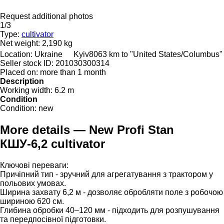
Request additional photos
1/3
Type:
cultivator
Net weight:
2,190 kg
Location:
Ukraine
Kyiv
8063 km to "United States/Columbus"
Seller stock ID:
201030300314
Placed on:
more than 1 month
Description
Working width:
6.2 m
Condition
Condition:
new
More details — New Profi Stan
КШУ-6,2 cultivator
Ключові переваги:
Причіпний тип - зручний для агрегатування з трактором у
польових умовах.
Ширина захвату 6,2 м - дозволяє обробляти поле з робочою
шириною 620 см.
Глибина обробки 40–120 мм - підходить для розпушування
та передпосівної підготовки.