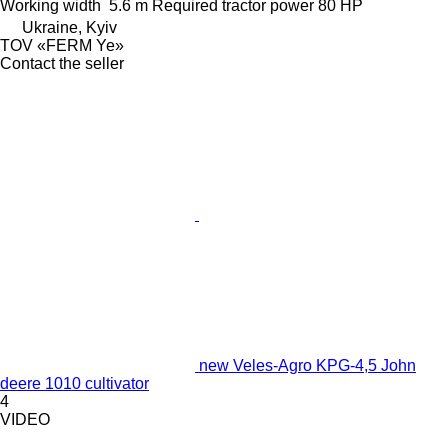
Working width
5.6 m
Required tractor power
80 HP
Ukraine, Kyiv
TOV «FERM Ye»
Contact the seller
new Veles-Agro KPG-4,5 John
deere 1010 cultivator
4
VIDEO