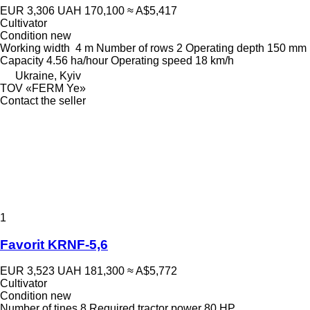
EUR 3,306
UAH 170,100
≈ A$5,417
Cultivator
Condition
new
Working width
4 m
Number of rows
2
Operating depth
150 mm
Capacity
4.56 ha/hour
Operating speed
18 km/h
Ukraine, Kyiv
TOV «FERM Ye»
Contact the seller
1
Favorit KRNF-5,6
EUR 3,523
UAH 181,300
≈ A$5,772
Cultivator
Condition
new
Number of tines
8
Required tractor power
80 HP