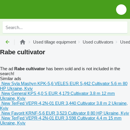
Used tillage equipment
Used cultivators
Used
Rabe cultivator
The ad
Rabe cultivator
has been sold and is not included in the
search!
Similar ads
New Syla Mashyn KPK-5,6 VELES
EUR 5,442
Cultivator
5.6 m
80
HP
Ukraine, Kyiv
New General KPS 4,0 S
EUR 4,179
Cultivator
3.8 m
12 mm
Ukraine, Kyiv
New TerFed VEPR-4,2N-01
EUR 3,440
Cultivator
3.8 m
2
Ukraine,
Kyiv
New Favorit KRNF-5,6
EUR 3,523
Cultivator
8
80 HP
Ukraine, Kyiv
New TerFed VEPR-4,2N-01
EUR 3,598
Cultivator
4.4 m
15 mm
Ukraine, Kyiv