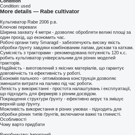
Condition
Condition:
used
More details — Rabe cultivator
Культиватор Rabe 2006 р.в.
Ключові переваги
Ширина захвату 4 метри - дозволяє обробляти великі площі за
один прохід, що економить час.
Робочі органи типу Smaragd - забезпечують високу якість
обробки ґрунту завдяки комбінованим лапам, дискам та каткам.
Сумісність з тракторами - рекомендована потужність 120 к.с.
робить культиватор універсальним для різних моделей
тракторів.
Надійність - виготовлений з якісних матеріалів, що гарантує
довговічність та ефективність у роботі.
Економія пального - оптимізована конструкція дозволяє
зменшити витрати на паливо під час роботи.
Легкість у використанні - простота налаштувань і експлуатації,
що підходить для фермерів з різним досвідом.
Покращення структури ґрунту - ефективно аерує та змішує
верхній шар ґрунту.
Можливість використання в різних умовах - підходить для
обробки різних типів ґрунтів, включаючи важкі та глинисті.
Особливості
Чому варто придбати
Виробництво: Імпортний