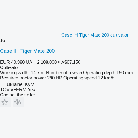
Case IH Tiger Mate 200 cultivator
16
Case IH Tiger Mate 200
EUR 40,980
UAH 2,108,000
≈ A$67,150
Cultivator
Working width
14.7 m
Number of rows
5
Operating depth
150 mm
Required tractor power
290 HP
Operating speed
12 km/h
Ukraine, Kyiv
TOV «FERM Ye»
Contact the seller