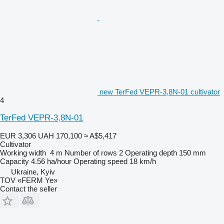
new TerFed VEPR-3,8N-01 cultivator
4
TerFed VEPR-3,8N-01
EUR 3,306
UAH 170,100
≈ A$5,417
Cultivator
Working width
4 m
Number of rows
2
Operating depth
150 mm
Capacity
4.56 ha/hour
Operating speed
18 km/h
Ukraine, Kyiv
TOV «FERM Ye»
Contact the seller