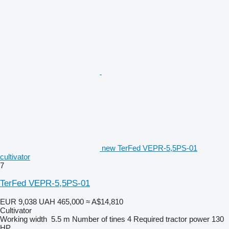
new TerFed VEPR-5,5PS-01
cultivator
7
TerFed VEPR-5,5PS-01
EUR 9,038
UAH 465,000
≈ A$14,810
Cultivator
Working width
5.5 m
Number of tines
4
Required tractor power
130
HP