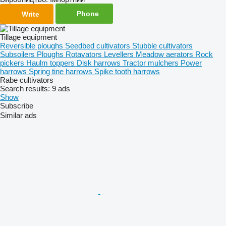
Phone
Write
Tillage equipment
Reversible ploughs
Seedbed cultivators
Stubble cultivators
Subsoilers
Ploughs
Rotavators
Levellers
Meadow aerators
Rock
pickers
Haulm toppers
Disk harrows
Tractor mulchers
Power
harrows
Spring tine harrows
Spike tooth harrows
Rabe cultivators
Search results:
9 ads
Show
Subscribe
Similar ads