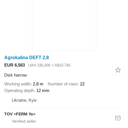
Agrokalina DEFT 2,8
EUR 6,563
UAH 336,000
≈ A$10,740
Disk harrow
Working width
2.8 m
Number of rows
22
Operating depth
12 mm
Ukraine, Kyiv
TOV «FERM Ye»