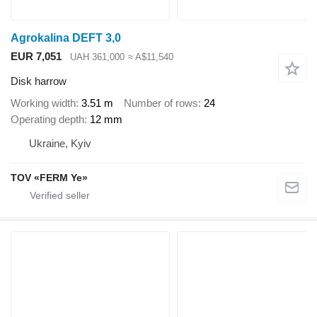
Agrokalina DEFT 3,0
EUR 7,051
UAH 361,000
≈ A$11,540
Disk harrow
Working width
3.51 m
Number of rows
24
Operating depth
12 mm
Ukraine, Kyiv
TOV «FERM Ye»