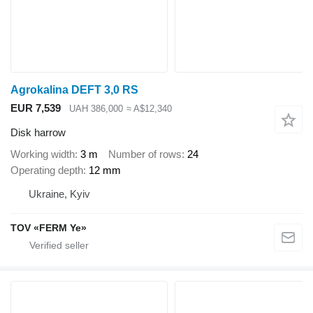
Agrokalina DEFT 3,0 RS
EUR 7,539
UAH 386,000
≈ A$12,340
Disk harrow
Working width
3 m
Number of rows
24
Operating depth
12 mm
Ukraine, Kyiv
TOV «FERM Ye»