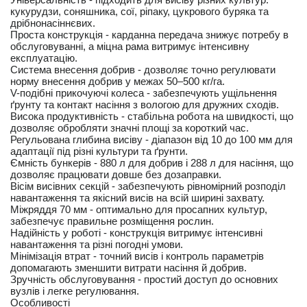
кукурудзи, соняшника, сої, ріпаку, цукрового буряка та
дрібнонасіннєвих.
Проста конструкція - карданна передача знижує потребу в
обслуговуванні, а міцна рама витримує інтенсивну
експлуатацію.
Система внесення добрив - дозволяє точно регулювати
норму внесення добрив у межах 50–500 кг/га.
V-подібні прикочуючі колеса - забезпечують ущільнення
ґрунту та контакт насіння з вологою для дружних сходів.
Висока продуктивність - стабільна робота на швидкості, що
дозволяє обробляти значні площі за короткий час.
Регульована глибина висіву - діапазон від 10 до 100 мм для
адаптації під різні культури та ґрунти.
Ємність бункерів - 880 л для добрив і 288 л для насіння, що
дозволяє працювати довше без дозаправки.
Вісім висівних секцій - забезпечують рівномірний розподіл
навантаження та якісний висів на всій ширині захвату.
Міжряддя 70 мм - оптимально для просапних культур,
забезпечує правильне розміщення рослин.
Надійність у роботі - конструкція витримує інтенсивні
навантаження та різні погодні умови.
Мінімізація втрат - точний висів і контроль параметрів
допомагають зменшити витрати насіння й добрив.
Зручність обслуговування - простий доступ до основних
вузлів і легке регулювання.
Особливості