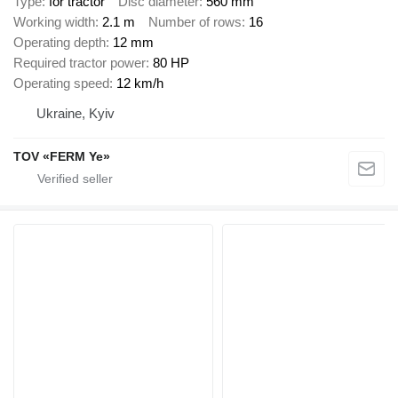
Type
for tractor
Disc diameter
560 mm
Working width
2.1 m
Number of rows
16
Operating depth
12 mm
Required tractor power
80 HP
Operating speed
12 km/h
Ukraine, Kyiv
TOV «FERM Ye»