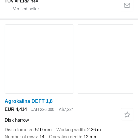
TOV «FERM Ye»
Agrokalina DEFT 1,8
EUR 4,414
UAH 226,000
≈ A$7,224
Disk harrow
Disc diameter
510 mm
Working width
2.26 m
Number of rows
14
Operating depth
12 mm