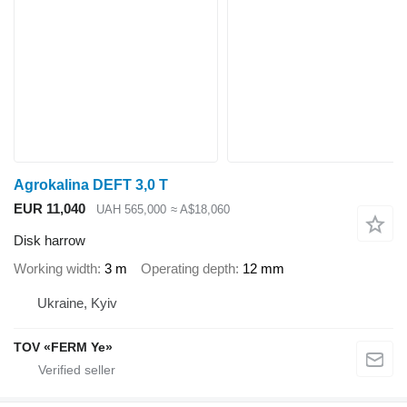
Agrokalina DEFT 3,0 T
EUR 11,040
UAH 565,000
≈ A$18,060
Disk harrow
Working width
3 m
Operating depth
12 mm
Ukraine, Kyiv
TOV «FERM Ye»