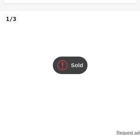
1/3
Sold
Request add