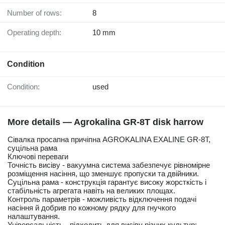
Number of rows:
8
Operating depth:
10 mm
Condition
Condition:
used
More details — Agrokalina GR-8T disk harrow
Сівалка просапна причіпна AGROKALINA EXALINE GR-8T,
суцільна рама
Ключові переваги
Точність висіву - вакуумна система забезпечує рівномірне
розміщення насіння, що зменшує пропуски та двійники.
Суцільна рама - конструкція гарантує високу жорсткість і
стабільність агрегата навіть на великих площах.
Контроль параметрів - можливість відключення подачі
насіння й добрив по кожному рядку для гнучкого
налаштування.
Універсальність - підходить для висіву різних культур: