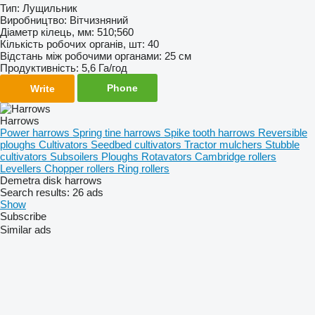
Тип: Лущильник
Виробництво: Вітчизняний
Діаметр кілець, мм: 510;560
Кількість робочих органів, шт: 40
Відстань між робочими органами: 25 см
Продуктивність: 5,6 Га/год
Phone
Write
Harrows
Power harrows
Spring tine harrows
Spike tooth harrows
Reversible
ploughs
Cultivators
Seedbed cultivators
Tractor mulchers
Stubble
cultivators
Subsoilers
Ploughs
Rotavators
Cambridge rollers
Levellers
Chopper rollers
Ring rollers
Demetra disk harrows
Search results:
26 ads
Show
Subscribe
Similar ads