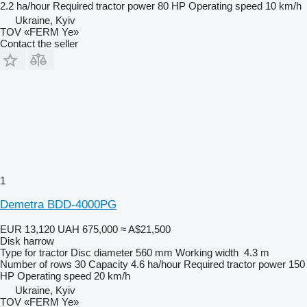
2.2 ha/hour
Required tractor power
80 HP
Operating speed
10 km/h
Ukraine, Kyiv
TOV «FERM Ye»
Contact the seller
1
Demetra BDD-4000PG
EUR 13,120
UAH 675,000
≈ A$21,500
Disk harrow
Type
for tractor
Disc diameter
560 mm
Working width
4.3 m
Number of rows
30
Capacity
4.6 ha/hour
Required tractor power
150
HP
Operating speed
20 km/h
Ukraine, Kyiv
TOV «FERM Ye»