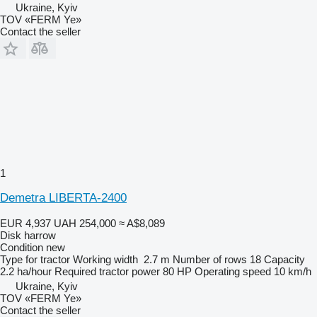
Ukraine, Kyiv
TOV «FERM Ye»
Contact the seller
1
Demetra LIBERTA-2400
EUR 4,937
UAH 254,000
≈ A$8,089
Disk harrow
Condition
new
Type
for tractor
Working width
2.7 m
Number of rows
18
Capacity
2.2 ha/hour
Required tractor power
80 HP
Operating speed
10 km/h
Ukraine, Kyiv
TOV «FERM Ye»
Contact the seller