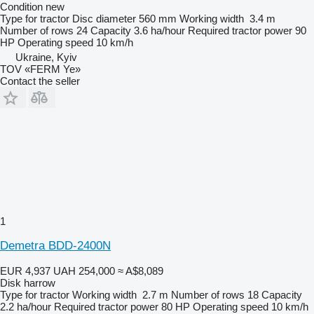
Condition
new
Type
for tractor
Disc diameter
560 mm
Working width
3.4 m
Number of rows
24
Capacity
3.6 ha/hour
Required tractor power
90
HP
Operating speed
10 km/h
Ukraine, Kyiv
TOV «FERM Ye»
Contact the seller
1
Demetra BDD-2400N
EUR 4,937
UAH 254,000
≈ A$8,089
Disk harrow
Type
for tractor
Working width
2.7 m
Number of rows
18
Capacity
2.2 ha/hour
Required tractor power
80 HP
Operating speed
10 km/h