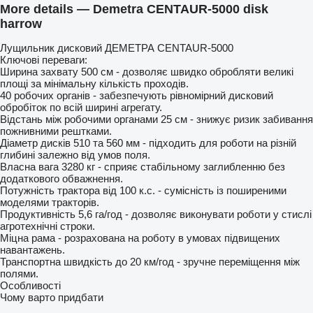
More details — Demetra CENTAUR-5000 disk
harrow
Лущильник дисковий ДЕМЕТРА CENTAUR-5000
Ключові переваги:
Ширина захвату 500 см - дозволяє швидко обробляти великі
площі за мінімальну кількість проходів.
40 робочих органів - забезпечують рівномірний дисковий
обробіток по всій ширині агрегату.
Відстань між робочими органами 25 см - знижує ризик забивання
пожнивними рештками.
Діаметр дисків 510 та 560 мм - підходить для роботи на різній
глибині залежно від умов поля.
Власна вага 3280 кг - сприяє стабільному заглибленню без
додаткового обважнення.
Потужність трактора від 100 к.с. - сумісність із поширеними
моделями тракторів.
Продуктивність 5,6 га/год - дозволяє виконувати роботи у стислі
агротехнічні строки.
Міцна рама - розрахована на роботу в умовах підвищених
навантажень.
Транспортна швидкість до 20 км/год - зручне переміщення між
полями.
Особливості
Чому варто придбати