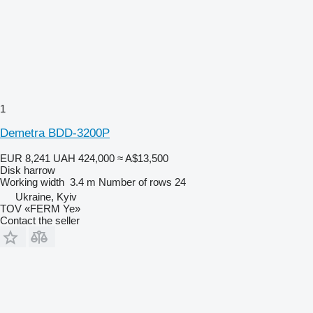
1
Demetra BDD-3200P
EUR 8,241
UAH 424,000
≈ A$13,500
Disk harrow
Working width
3.4 m
Number of rows
24
Ukraine, Kyiv
TOV «FERM Ye»
Contact the seller