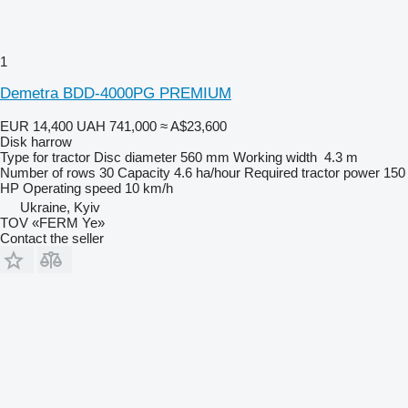
1
Demetra BDD-4000PG PREMIUM
EUR 14,400
UAH 741,000
≈ A$23,600
Disk harrow
Type
for tractor
Disc diameter
560 mm
Working width
4.3 m
Number of rows
30
Capacity
4.6 ha/hour
Required tractor power
150
HP
Operating speed
10 km/h
Ukraine, Kyiv
TOV «FERM Ye»
Contact the seller