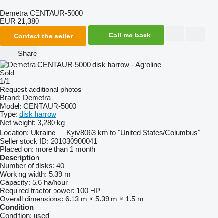
Demetra CENTAUR-5000
EUR 21,380
Call me back
Contact the seller
Share
Sold
1/1
Request additional photos
Brand:
Demetra
Model:
CENTAUR-5000
Type:
disk harrow
Net weight:
3,280 kg
Location:
Ukraine
Kyiv
8063 km to "United States/Columbus"
Seller stock ID:
201030900041
Placed on:
more than 1 month
Description
Number of disks:
40
Working width:
5.39 m
Capacity:
5.6 ha/hour
Required tractor power:
100 HP
Overall dimensions:
6.13 m × 5.39 m × 1.5 m
Condition
Condition:
used