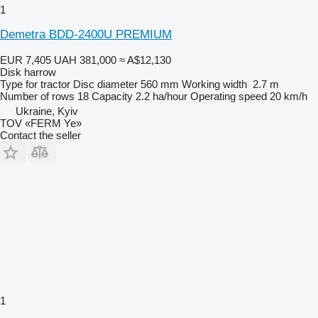
1
Demetra BDD-2400U PREMIUM
EUR 7,405
UAH 381,000
≈ A$12,130
Disk harrow
Type
for tractor
Disc diameter
560 mm
Working width
2.7 m
Number of rows
18
Capacity
2.2 ha/hour
Operating speed
20 km/h
Ukraine, Kyiv
TOV «FERM Ye»
Contact the seller
1