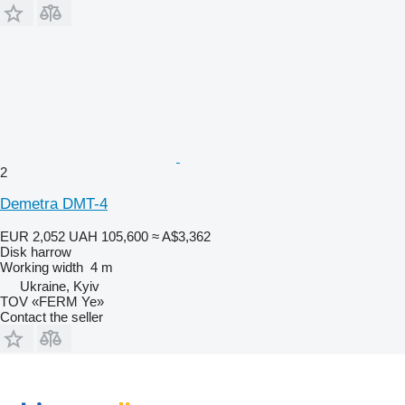
2
Demetra DMT-4
EUR 2,052
UAH 105,600
≈ A$3,362
Disk harrow
Working width
4 m
Ukraine, Kyiv
TOV «FERM Ye»
Contact the seller