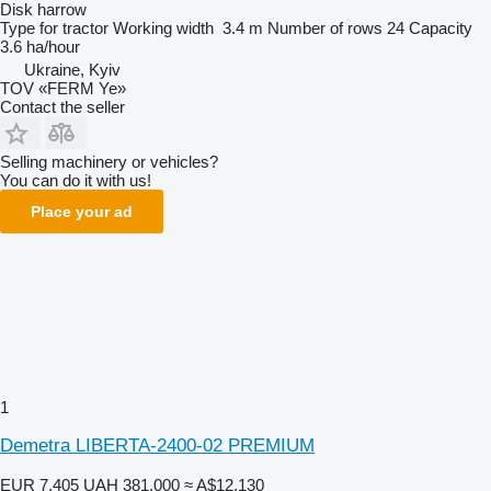
Disk harrow
Type
for tractor
Working width
3.4 m
Number of rows
24
Capacity
3.6 ha/hour
Ukraine, Kyiv
TOV «FERM Ye»
Contact the seller
Selling machinery or vehicles?
You can do it with us!
Place your ad
1
Demetra LIBERTA-2400-02 PREMIUM
EUR 7,405
UAH 381,000
≈ A$12,130