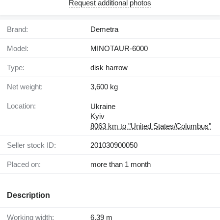
Request additional photos
Brand:
Demetra
Model:
MINOTAUR-6000
Type:
disk harrow
Net weight:
3,600 kg
Location:
Ukraine
Kyiv
8063 km to "United States/Columbus"
Seller stock ID:
201030900050
Placed on:
more than 1 month
Description
Working width:
6.39 m