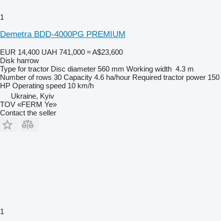
1
Demetra BDD-4000PG PREMIUM
EUR 14,400
UAH 741,000
≈ A$23,600
Disk harrow
Type
for tractor
Disc diameter
560 mm
Working width
4.3 m
Number of rows
30
Capacity
4.6 ha/hour
Required tractor power
150
HP
Operating speed
10 km/h
Ukraine, Kyiv
TOV «FERM Ye»
Contact the seller
1