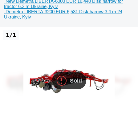
New Demetra LIBERTA-6000
EUR 16,440
Disk harrow
for
tractor
6.2 m
Ukraine, Kyiv
Demetra LIBERTA-3200
EUR 6,531
Disk harrow
3.4 m
24
Ukraine, Kyiv
1/1
Sold