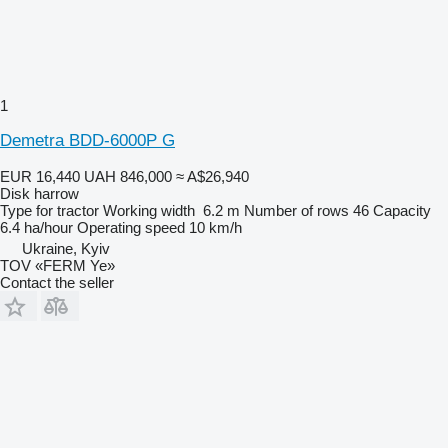
1
Demetra BDD-6000P G
EUR 16,440
UAH 846,000
≈ A$26,940
Disk harrow
Type
for tractor
Working width
6.2 m
Number of rows
46
Capacity
6.4 ha/hour
Operating speed
10 km/h
Ukraine, Kyiv
TOV «FERM Ye»
Contact the seller