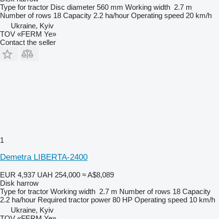
Type
for tractor
Disc diameter
560 mm
Working width
2.7 m
Number of rows
18
Capacity
2.2 ha/hour
Operating speed
20 km/h
Ukraine, Kyiv
TOV «FERM Ye»
Contact the seller
1
Demetra LIBERTA-2400
EUR 4,937
UAH 254,000
≈ A$8,089
Disk harrow
Type
for tractor
Working width
2.7 m
Number of rows
18
Capacity
2.2 ha/hour
Required tractor power
80 HP
Operating speed
10 km/h
Ukraine, Kyiv
TOV «FERM Ye»