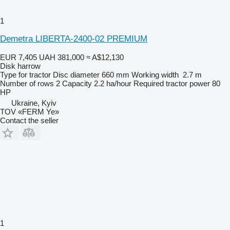
1
Demetra LIBERTA-2400-02 PREMIUM
EUR 7,405
UAH 381,000
≈ A$12,130
Disk harrow
Type
for tractor
Disc diameter
660 mm
Working width
2.7 m
Number of rows
2
Capacity
2.2 ha/hour
Required tractor power
80
HP
Ukraine, Kyiv
TOV «FERM Ye»
Contact the seller
1