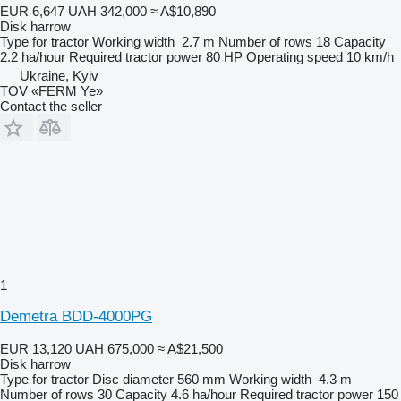
EUR 6,647
UAH 342,000
≈ A$10,890
Disk harrow
Type
for tractor
Working width
2.7 m
Number of rows
18
Capacity
2.2 ha/hour
Required tractor power
80 HP
Operating speed
10 km/h
Ukraine, Kyiv
TOV «FERM Ye»
Contact the seller
1
Demetra BDD-4000PG
EUR 13,120
UAH 675,000
≈ A$21,500
Disk harrow
Type
for tractor
Disc diameter
560 mm
Working width
4.3 m
Number of rows
30
Capacity
4.6 ha/hour
Required tractor power
150