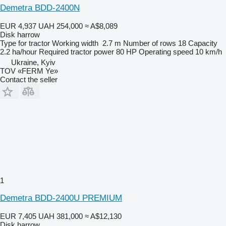
Demetra BDD-2400N
EUR 4,937
UAH 254,000
≈ A$8,089
Disk harrow
Type
for tractor
Working width
2.7 m
Number of rows
18
Capacity
2.2 ha/hour
Required tractor power
80 HP
Operating speed
10 km/h
Ukraine, Kyiv
TOV «FERM Ye»
Contact the seller
1
Demetra BDD-2400U PREMIUM
EUR 7,405
UAH 381,000
≈ A$12,130
Disk harrow