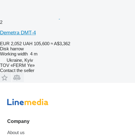
2
Demetra DMT-4
EUR 2,052
UAH 105,600
≈ A$3,362
Disk harrow
Working width
4 m
Ukraine, Kyiv
TOV «FERM Ye»
Contact the seller
Company
About us