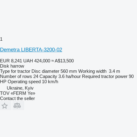
1
Demetra LIBERTA-3200-02
EUR 8,241
UAH 424,000
≈ A$13,500
Disk harrow
Type
for tractor
Disc diameter
560 mm
Working width
3.4 m
Number of rows
24
Capacity
3.6 ha/hour
Required tractor power
90
HP
Operating speed
10 km/h
Ukraine, Kyiv
TOV «FERM Ye»
Contact the seller