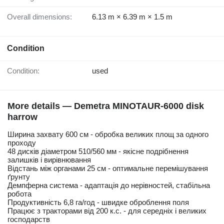
Overall dimensions:
6.13 m × 6.39 m × 1.5 m
Condition
Condition:
used
More details — Demetra MINOTAUR-6000 disk
harrow
Ширина захвату 600 см - обробка великих площ за одного
проходу
48 дисків діаметром 510/560 мм - якісне подрібнення
залишків і вирівнювання
Відстань між органами 25 см - оптимальне перемішування
ґрунту
Демпферна система - адаптація до нерівностей, стабільна
робота
Продуктивність 6,8 га/год - швидке оброблення поля
Працює з тракторами від 200 к.с. - для середніх і великих
господарств