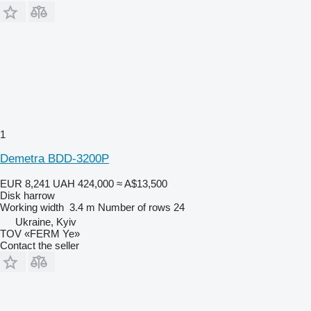
1
Demetra BDD-3200P
EUR 8,241
UAH 424,000
≈ A$13,500
Disk harrow
Working width
3.4 m
Number of rows
24
Ukraine, Kyiv
TOV «FERM Ye»
Contact the seller