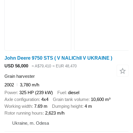
John Deere 9750 STS ( V NALIChII V UKRAINE )
USD 56,000
≈ A$79,410
≈ EUR 48,470
Grain harvester
2002
3,780 m/h
Power
325 HP (239 kW)
Fuel
diesel
Axle configuration
4x4
Grain tank volume
10,600 m³
Working width
7.69 m
Dumping height
4 m
Rotor running hours
2,623 m/h
Ukraine, m. Odesa