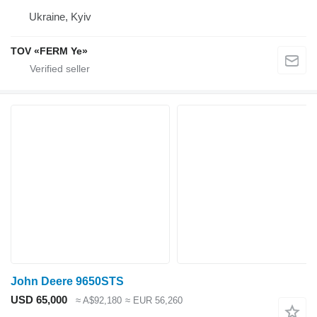
Ukraine, Kyiv
TOV «FERM Ye»
John Deere 9650STS
USD 65,000
≈ A$92,180
≈ EUR 56,260