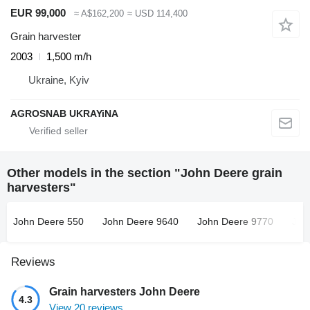
EUR 99,000
≈ A$162,200
≈ USD 114,400
Grain harvester
2003
1,500 m/h
Ukraine, Kyiv
AGROSNAB UKRAYiNA
Other models in the section "John Deere grain
harvesters"
John Deere 550
John Deere 9640
John Deere 9770
Joh
Reviews
Grain harvesters John Deere
4.3
View 20 reviews