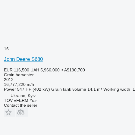
16
John Deere S680
EUR 116,500
UAH 5,966,000
≈ A$190,700
Grain harvester
2012
16,777,220 m/h
Power
547 HP (402 kW)
Grain tank volume
14.1 m³
Working width
1
Ukraine, Kyiv
TOV «FERM Ye»
Contact the seller