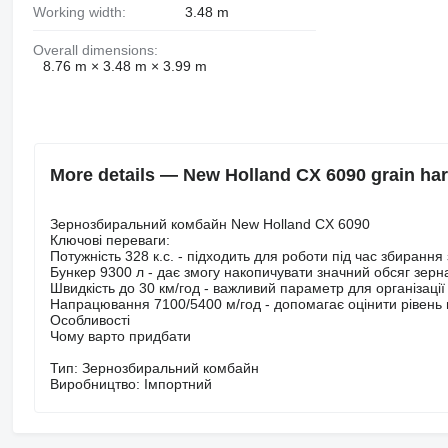
Working width:
3.48 m
Overall dimensions:
8.76 m × 3.48 m × 3.99 m
More details — New Holland CX 6090 grain har
Зернозбиральний комбайн New Holland CX 6090
Ключові переваги:
Потужність 328 к.с. - підходить для роботи під час збирання
Бункер 9300 л - дає змогу накопичувати значний обсяг зер
Швидкість до 30 км/год - важливий параметр для організації
Напрацювання 7100/5400 м/год - допомагає оцінити рівень 
Особливості
Чому варто придбати
Тип: Зернозбиральний комбайн
Виробництво: Імпортний