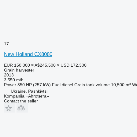
17
New Holland CX8080
EUR 150,000
≈ A$245,500
≈ USD 172,300
Grain harvester
2013
3,550 m/h
Power
350 HP (257 kW)
Fuel
diesel
Grain tank volume
10,500 m³
Wo
Ukraine, Pashkivtsi
Kompaniia «Ahroterra»
Contact the seller