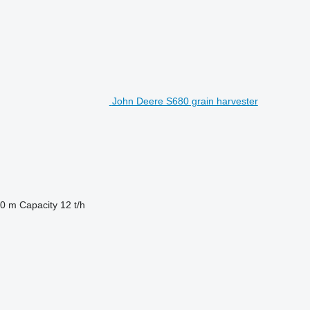
John Deere S680 grain harvester
0 m
Capacity
12 t/h