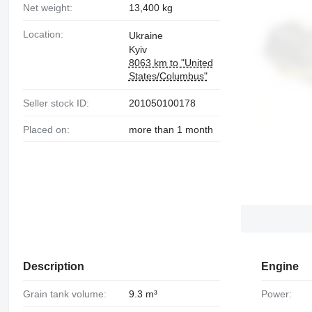
Net weight:
13,400 kg
Location:
Ukraine
Kyiv
8063 km to "United
States/Columbus"
Seller stock ID:
201050100178
Placed on:
more than 1 month
Description
Engine
Grain tank volume:
9.3 m³
Power: