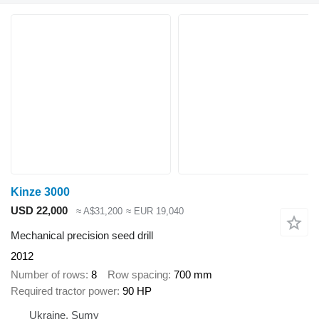
Kinze 3000
USD 22,000
≈ A$31,200
≈ EUR 19,040
Mechanical precision seed drill
2012
Number of rows
8
Row spacing
700 mm
Required tractor power
90 HP
Ukraine, Sumy