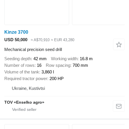
Kinze 3700
USD 50,000
≈ A$70,910
≈ EUR 43,280
Mechanical precision seed drill
Seeding depth
42 mm
Working width
16.8 m
Number of rows
16
Row spacing
700 mm
Volume of the tank
3,860 l
Required tractor power
200 HP
Ukraine, Kustivtsi
TOV «Enselko agro»