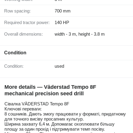
Row spacing:
700 mm
Required tractor power:
140 HP
Overall dimensions:
width - 3 m, height - 3.8 m
Condition
Condition:
used
More details — Väderstad Tempo 8F
mechanical precision seed drill
Сівалка VÄDERSTAD Tempo 8F
Ключові переваги:
8 сошників. Дають змогу працювати у форматі, придатному
для точного висіву просапних культур.
Ширина захвату 6,4 м. Допомагає охоплювати більшу
площу за один прохід і підтримувати темп посіву.