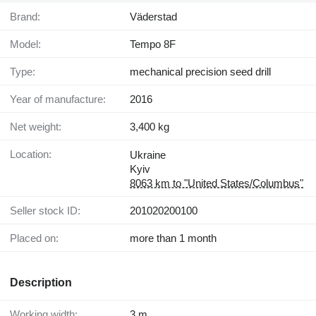
Brand:
Väderstad
Model:
Tempo 8F
Type:
mechanical precision seed drill
Year of manufacture:
2016
Net weight:
3,400 kg
Location:
Ukraine
Kyiv
8063 km to "United States/Columbus"
Seller stock ID:
201020200100
Placed on:
more than 1 month
Description
Working width:
3 m