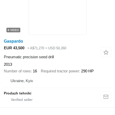
VIDEO
Gaspardo
EUR 43,500
≈ A$71,270
≈ USD 50,260
Pneumatic precision seed drill
2013
Number of rows
16
Required tractor power
290 HP
Ukraine, Kyiv
Prodazh tehniki