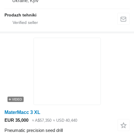
Ukraine, Kyiv
Prodazh tehniki
VIDEO
MaterMacc 3 XL
EUR 35,000
≈ A$57,350
≈ USD 40,440
Pneumatic precision seed drill