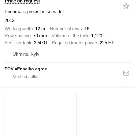
Price on request
Pneumatic precision seed drill
2013
Working width
12 m
Number of rows
16
Row spacing
70 mm
Volume of the tank
1,120 l
Fertilizer tank
3,500 l
Required tractor power
225 HP
Ukraine, Kyiv
TOV «Enselko agro»