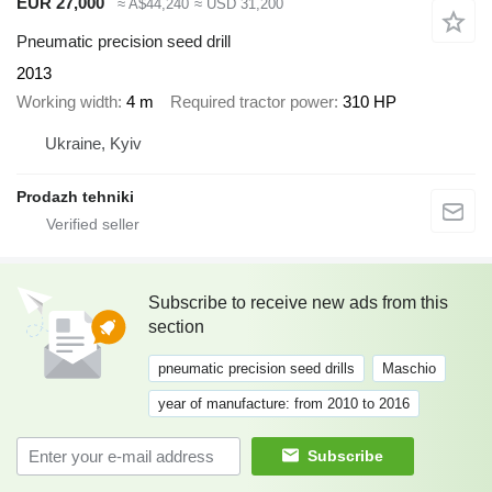
EUR 27,000
≈ A$44,240
≈ USD 31,200
Pneumatic precision seed drill
2013
Working width
4 m
Required tractor power
310 HP
Ukraine, Kyiv
Prodazh tehniki
Subscribe to receive new ads from this
section
pneumatic precision seed drills
Maschio
year of manufacture: from 2010 to 2016
Subscribe