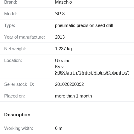
Brand:
Maschio
Model:
SP 8
Type:
pneumatic precision seed drill
Year of manufacture:
2013
Net weight:
1,237 kg
Location:
Ukraine
Kyiv
8063 km to "United States/Columbus"
Seller stock ID:
201020200092
Placed on:
more than 1 month
Description
Working width:
6 m