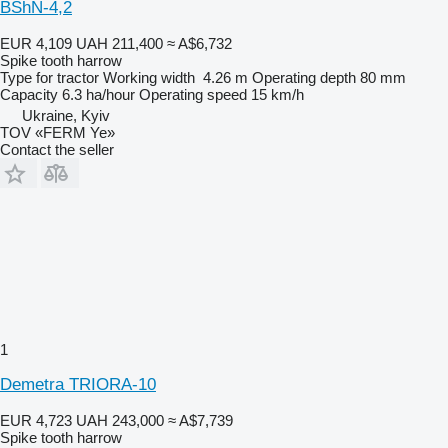
BShN-4,2
EUR 4,109
UAH 211,400
≈ A$6,732
Spike tooth harrow
Type
for tractor
Working width
4.26 m
Operating depth
80 mm
Capacity
6.3 ha/hour
Operating speed
15 km/h
Ukraine, Kyiv
TOV «FERM Ye»
Contact the seller
1
Demetra TRIORA-10
EUR 4,723
UAH 243,000
≈ A$7,739
Spike tooth harrow