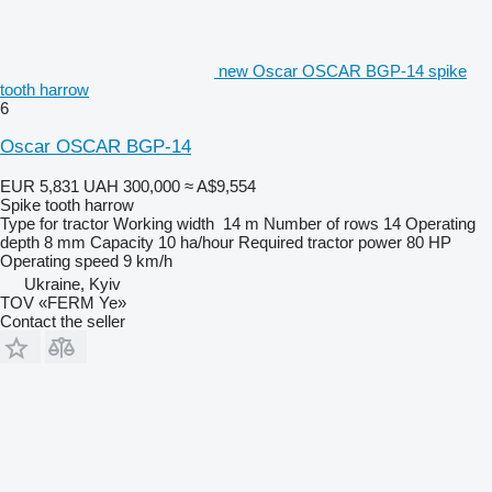
new Oscar OSCAR BGP-14 spike
tooth harrow
6
Oscar OSCAR BGP-14
EUR 5,831
UAH 300,000
≈ A$9,554
Spike tooth harrow
Type
for tractor
Working width
14 m
Number of rows
14
Operating
depth
8 mm
Capacity
10 ha/hour
Required tractor power
80 HP
Operating speed
9 km/h
Ukraine, Kyiv
TOV «FERM Ye»
Contact the seller