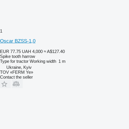
1
Oscar BZSS-1,0
EUR 77.75
UAH 4,000
≈ A$127.40
Spike tooth harrow
Type
for tractor
Working width
1 m
Ukraine, Kyiv
TOV «FERM Ye»
Contact the seller