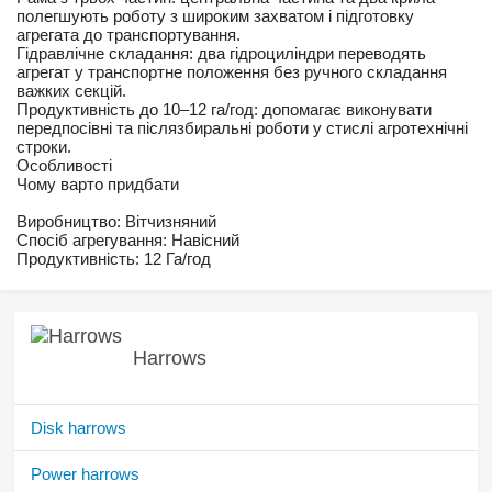
полегшують роботу з широким захватом і підготовку
агрегата до транспортування.
Гідравлічне складання: два гідроциліндри переводять
агрегат у транспортне положення без ручного складання
важких секцій.
Продуктивність до 10–12 га/год: допомагає виконувати
передпосівні та післязбиральні роботи у стислі агротехнічні
строки.
Особливості
Чому варто придбати
Виробництво: Вітчизняний
Спосіб агрегування: Навісний
Продуктивність: 12 Га/год
Harrows
Disk harrows
Power harrows