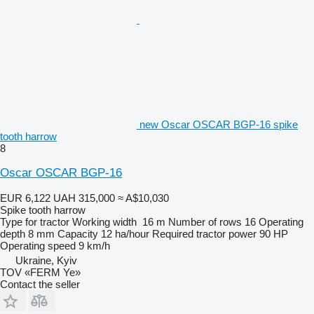
new Oscar OSCAR BGP-16 spike
tooth harrow
8
Oscar OSCAR BGP-16
EUR 6,122
UAH 315,000
≈ A$10,030
Spike tooth harrow
Type
for tractor
Working width
16 m
Number of rows
16
Operating
depth
8 mm
Capacity
12 ha/hour
Required tractor power
90 HP
Operating speed
9 km/h
Ukraine, Kyiv
TOV «FERM Ye»
Contact the seller