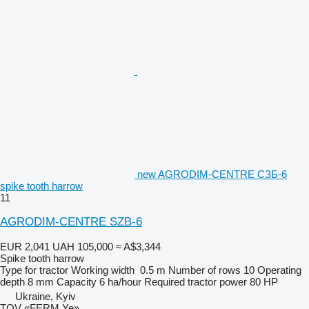
new AGRODIM-CENTRE СЗБ-6
spike tooth harrow
11
AGRODIM-CENTRE SZB-6
EUR 2,041
UAH 105,000
≈ A$3,344
Spike tooth harrow
Type
for tractor
Working width
0.5 m
Number of rows
10
Operating
depth
8 mm
Capacity
6 ha/hour
Required tractor power
80 HP
Ukraine, Kyiv
TOV «FERM Ye»