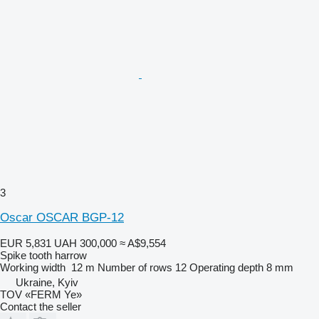
3
Oscar OSCAR BGP-12
EUR 5,831
UAH 300,000
≈ A$9,554
Spike tooth harrow
Working width
12 m
Number of rows
12
Operating depth
8 mm
Ukraine, Kyiv
TOV «FERM Ye»
Contact the seller