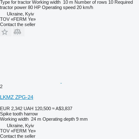
Type
for tractor
Working width
10 m
Number of rows
10
Required
tractor power
80 HP
Operating speed
20 km/h
Ukraine, Kyiv
TOV «FERM Ye»
Contact the seller
2
LKMZ ZPG-24
EUR 2,342
UAH 120,500
≈ A$3,837
Spike tooth harrow
Working width
24 m
Operating depth
9 mm
Ukraine, Kyiv
TOV «FERM Ye»
Contact the seller