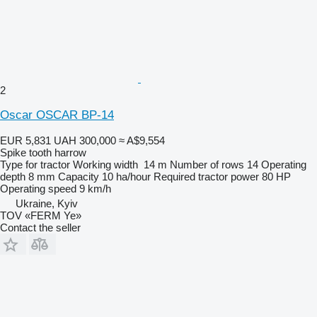
2
Oscar OSCAR BP-14
EUR 5,831
UAH 300,000
≈ A$9,554
Spike tooth harrow
Type
for tractor
Working width
14 m
Number of rows
14
Operating
depth
8 mm
Capacity
10 ha/hour
Required tractor power
80 HP
Operating speed
9 km/h
Ukraine, Kyiv
TOV «FERM Ye»
Contact the seller