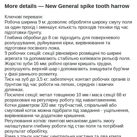
More details — New General spike tooth harrow
Ключові переваги:
Робоча ширина 9 м: дозволяє обробляти широку смугу поля
за один прохід і зменшує кількість проходів техніки під час
підготовки ґрунту.
Глибина обробки до 8 см: підходить для поверхневого
розпушування, руйнування кірки, вирівнювання та
підготовки посівного ложа.
9 робочих секцій: секції рівномірно розміщені по ширині
агрегата та допомагають стабільно копіювати рельєф поля.
Жорсткі зуби 16 мм: робочі органи кришать грудки,
розпушують верхній шар і допомагають знищувати бур’яни
у фазі раннього розвитку.
Тиск на зуб до 3,5 кг: забезпечує контакт робочих органів із
ґрунтом під час роботи на легких, середніх і важчих
ділянках.
Посилені секції: метал товщиною 10 мм і маса секції 68 кг
розраховані на регулярну роботу під навантаженням.
Котки діаметром 320 мм: трубчастий, спіральний або
смуговий коток можна підібрати під завдання - ущільнення,
вирівнювання чи додаткове кришення.
Регулювання котків: гвинтові механізми дають змогу
налаштувати глибину роботи під стан поля та потрібний
результат обробітку.
Рама з трьох частин: центральна частина та два крила