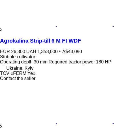
3
Agrokalina Strip-till 6 M Ft WDF
EUR 26,300
UAH 1,353,000
≈ A$43,090
Stubble cultivator
Operating depth
30 mm
Required tractor power
180 HP
Ukraine, Kyiv
TOV «FERM Ye»
Contact the seller
3