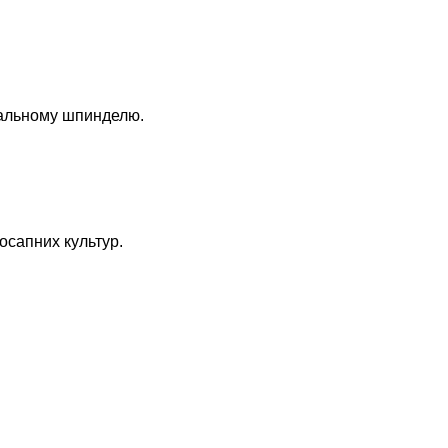
іальному шпинделю.
осапних культур.