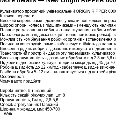
More details — New Origin RIPPER 6000
Культиватор просапний універсальний ORIGIN RIPPER 6000
Ключові переваги
Високий кліренс рами - дозволяє уникати пошкодження росл
Широкі опорні колеса з підшипниками - зменшують налипання
Плавне регулювання глибини - налаштування глибини оброб
Паралелограмна підвіска секцій - точно повторює рельєф по
Можливість комбінування робочих органів - встановлення різ
Посилена конструкція рами - забезпечує стійкість до наван
Внесення рідких добрив - дозволяє виконувати підживлення
Транспортний пристрій - дає змогу переміщати культиватор 
Висока продуктивність - дозволяє обробляти від 2,8 до 5,6 
Підходить для різних культур - ширина міжрядь від 45 до 70
Робоча швидкість до 12 км/год - забезпечує швидке виконан
Глибина обробки 5–12 см - налаштовується під потреби різни
Особливості
Чому варто придбати
Виробництво: Вітчизняний
Кількість секцій ріжучих лап, шт: 8
Продуктивність, Га/год: 2,8-5,6
Спосіб агрегування: Навісний
Ширина міжряддя, мм: 450-700
Write