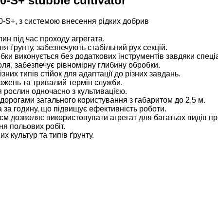
-S+ stubble cultivator
-S+, з системою внесення рідких добрив
ин під час проходу агрегата.
 ґрунту, забезпечують стабільний рух секцій.
ки виконується без додаткових інструментів завдяки спец
ля, забезпечує рівномірну глибину обробки.
них типів стійок для адаптації до різних завдань.
тажень та тривалий термін служби.
 рослин одночасно з культивацією.
дорогами загального користування з габаритом до 2,5 м.
га за годину, що підвищує ефективність роботи.
 см дозволяє використовувати агрегат для багатьох видів пр
ня польових робіт.
х культур та типів ґрунту.