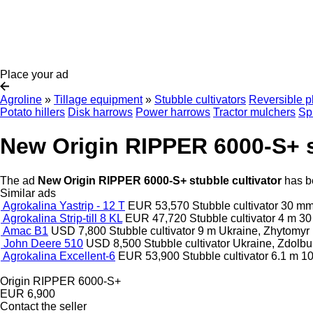
Place your ad
Agroline
»
Tillage equipment
»
Stubble cultivators
Reversible p
Potato hillers
Disk harrows
Power harrows
Tractor mulchers
Sp
New Origin RIPPER 6000-S+ s
The ad
New Origin RIPPER 6000-S+ stubble cultivator
has be
Similar ads
Agrokalina Yastrip - 12 T
EUR 53,570
Stubble cultivator
30 m
Agrokalina Strip-till 8 KL
EUR 47,720
Stubble cultivator
4 m
3
Amac B1
USD 7,800
Stubble cultivator
9 m
Ukraine, Zhytomyr
John Deere 510
USD 8,500
Stubble cultivator
Ukraine, Zdolbu
Agrokalina Excellent-6
EUR 53,900
Stubble cultivator
6.1 m
1
Origin RIPPER 6000-S+
EUR 6,900
Contact the seller