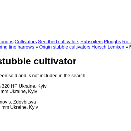
loughs
Cultivators
Seedbed cultivators
Subsoilers
Ploughs
Rot
ring tine harrows
»
Origin stubble cultivators
Horsch
Lemken
»
tubble cultivator
en sold and is not included in the search!
m
320 HP
Ukraine, Kyiv
0 mm
Ukraine, Kyiv
nov s. Zdovbitsya
0 mm
Ukraine, Kyiv