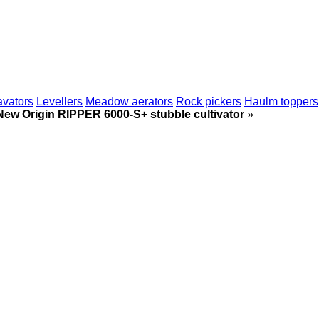
avators
Levellers
Meadow aerators
Rock pickers
Haulm toppers
New Origin RIPPER 6000-S+ stubble cultivator
»