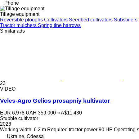
Phone
Tillage equipment
Reversible ploughs
Cultivators
Seedbed cultivators
Subsoilers
Tractor mulchers
Spring tine harrows
Similar ads
23
VIDEO
Veles-Agro Gelios prosapniy kultivator
EUR 6,978
UAH 359,000
≈ A$11,430
Stubble cultivator
2026
Working width
6.2 m
Required tractor power
90 HP
Operating 
Ukraine, Odessa