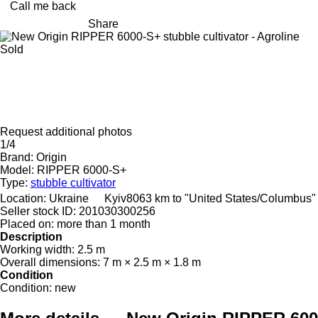
Call me back
Share
Sold
Request additional photos
1/4
Brand:
Origin
Model:
RIPPER 6000-S+
Type:
stubble cultivator
Location:
Ukraine
Kyiv
8063 km to "United States/Columbus"
Seller stock ID:
201030300256
Placed on:
more than 1 month
Description
Working width:
2.5 m
Overall dimensions:
7 m × 2.5 m × 1.8 m
Condition
Condition:
new