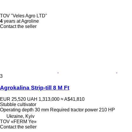
TOV "Veles Agro LTD"
4
years at Agroline
Contact the seller
3
Agrokalina Strip-till 8 M Ft
EUR 25,520
UAH 1,313,000
≈ A$41,810
Stubble cultivator
Operating depth
30 mm
Required tractor power
210 HP
Ukraine, Kyiv
TOV «FERM Ye»
Contact the seller