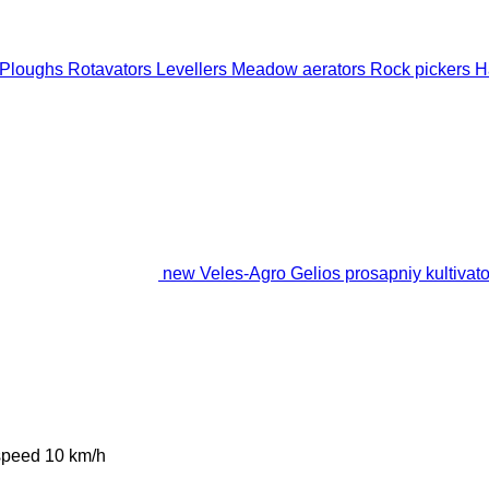
Ploughs
Rotavators
Levellers
Meadow aerators
Rock pickers
H
new Veles-Agro Gelios prosapniy kultivator
speed
10 km/h