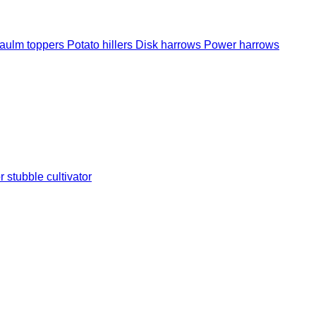
aulm toppers
Potato hillers
Disk harrows
Power harrows
 stubble cultivator