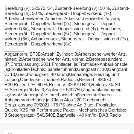
Bereifung ​​​​​​​​​‌‌​​​​‌​​​​​​​​​‌‌‌​‌​‌​​​​​​​​​‌‌‌​‌​​​​​​​​​​​‌‌​‌‌‌‌​​​​​​​​​‌‌​‌‌​​​​​​​​​​​‌‌​‌​​‌​​​​​​​​​‌‌​‌‌‌​​​​​​​​​​‌‌​​‌​‌(v): 320/70 r24, Zustand-Bereifung (v): 90 %, Zustand-
Bereifung (h): 90 %, Steuergerät - Doppelt wirkend (1x),
Arbeitsscheinwerfer 2x hinten, Arbeitsscheinwerfer 2x vorn,
Steuergerät - Doppelt wirkend (2x), Steuergerät - Doppelt
wirkend (3x), Steuergerät - Doppelt wirkend (4x), Frontlader,
Steuergerät - Doppelt wirkend (5x), Steuergerät - Doppelt
wirkend (6x), Anbaukonsole, Steuergerät - Doppelt wirkend (7x),
Steuergerät - Doppelt wirkend (8x)
________
Abgasnorm: ST3B;Anzahl Zylinder: 3;Arbeitsscheinwerfer Anz.
hinten: 2;Arbeitsscheinwerfer Anz. vorne: 2;Betriebsstunden:
87;Erstzulassung: 2021;Frontlader: ja;Frontlader-Anbaukonsole:
ja;Frontlader-Technik: parallelführend;Gangzahl r.: 10;Gangzahl
v.: 10;Geschwindigkeit: 40 km/h;Klimaanlage: Heizung und
Lüftung;Oberlenker: manuell;Radio: ja;Reifen-h: 480/70
R30;Reifen-h %: 90 %;Reifen-v: 320/70 R24;Reifen-v %: 90
%;Steuergerät dw: 3;Zapfwelle: 540/750;Zugmaulanhängung:
ja;Zusatzsteuergeräte: mechanisch;höhenverstellbaren
Anhängevorrichtung: ja;;Claas Atos 220 C gebraucht;-
Erstzulassung 09/2021;- 75 PS ohne Ad Blue;- Frontlader
Quicke X3S mit Performance Paket;- Mechanisches Getriebe;-
3 Steuergeräte;- 540/540E Zapfwelle;- 40 km/h;- DAB Radio