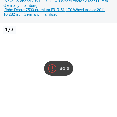
New Holland td5.85
EUR 56,579
Wheel tractor
2022
900 m/h
Germany, Hamburg
John Deere 7530 premium
EUR 51,170
Wheel tractor
2011
16,232 m/h
Germany, Hamburg
1/7
Sold