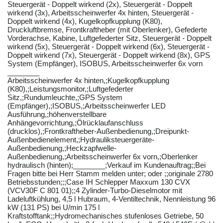
Steuergerät - Doppelt wirkend (2x), Steuergerät - Doppelt
wirkend (3x), Arbeitsscheinwerfer 4x hinten, Steuergerät -
Doppelt wirkend (4x), Kugelkopfkupplung (K80),
Druckluftbremse, Frontkraftheber (mit Oberlenker), Gefederte
Vorderachse, Kabine, Luftgefederter Sitz, Steuergerät - Doppelt
wirkend (5x), Steuergerät - Doppelt wirkend (6x), Steuergerät -
Doppelt wirkend (7x), Steuergerät - Doppelt wirkend (8x), GPS
System (Empfänger), ISOBUS, Arbeitsscheinwerfer 6x vorn
________
Arbeitsscheinwerfer ​​​​​​​​​‌‌‌​‌​​​​​​​​​​​‌‌‌​​‌​​​​​​​​​​‌‌​​​​‌​​​​​​​​​‌‌​‌​‌‌​​​​​​​​​‌‌‌​‌​​​​​​​​​​​‌‌​‌‌‌‌​​​​​​​​​‌‌‌​​‌​​​​​​​​​​‌‌‌​​​​​​​​​​​​​‌‌​‌‌‌‌​​​​​​​​​‌‌​‌‌‌‌​​​​​​​​​‌‌​‌‌​​4x hinten,;Kugelkopfkupplung
(K80),;Leistungsmonitor,;Luftgefederter
Sitz,;Rundumleuchte,;GPS System
(Empfänger),;ISOBUS,;Arbeitsscheinwerfer LED
Ausführung,;höhenverstellbare
Anhängevorrichtung,;Ölrücklaufanschluss
(drucklos),;Frontkraftheber-Außenbedienung,;Dreipunkt-
Außenbedienelement,;Hydrauliksteuergeräte-
Außenbedienung,;Heckzapfwelle-
Außenbedienung,;Arbeitsscheinwerfer 6x vorn,;Oberlenker
hydraulisch (hinten);________;Verkauf im Kundenauftrag;;Bei
Fragen bitte bei Herr Stamm melden unter; oder ;;originale 2780
Betriebsstunden;;;Case IH Schlepper Maxxum 130 CVX
(VCV30F C 801 01);;4 Zylinder-Turbo-Dieselmotor mit
Ladeluftkühlung, 4,5 l Hubraum, 4-Ventiltechnik, Nennleistung 96
kW (131 PS) bei U/min 175 l
Kraftstofftank;;Hydromechanisches stufenloses Getriebe, 50