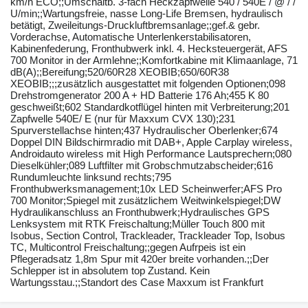
km/h ECO;;Umschaltb. 3-fach Heckzapfwelle 540 / 540E / @ / /
U/min;;Wartungsfreie, nasse Long-Life Bremsen, hydraulisch
betätigt, Zweileitungs-Druckluftbremsanlage;;gef.& gebr.
Vorderachse, Automatische Unterlenkerstabilisatoren,
Kabinenfederung, Fronthubwerk inkl. 4. Hecksteuergerät, AFS
700 Monitor in der Armlehne;;Komfortkabine mit Klimaanlage, 71
dB(A);;Bereifung;520/60R28 XEOBIB;650/60R38
XEOBIB;;;zusätzlich ausgestattet mit folgenden Optionen;098
Drehstromgenerator 200 A + HD Batterie 176 Ah;455 K 80
geschweißt;602 Standardkotflügel hinten mit Verbreiterung;201
Zapfwelle 540E/ E (nur für Maxxum CVX 130);231
Spurverstellachse hinten;437 Hydraulischer Oberlenker;674
Doppel DIN Bildschirmradio mit DAB+, Apple Carplay wireless,
Androidauto wireless mit High Performance Lautsprechern;080
Dieselkühler;089 Luftfilter mit Grobschmutzabscheider;616
Rundumleuchte linksund rechts;795
Fronthubwerksmanagement;10x LED Scheinwerfer;AFS Pro
700 Monitor;Spiegel mit zusätzlichem Weitwinkelspiegel;DW
Hydraulikanschluss an Fronthubwerk;Hydraulisches GPS
Lenksystem mit RTK Freischaltung;Müller Touch 800 mit
Isobus, Section Control, Trackleader, Trackleader Top, Isobus
TC, Multicontrol Freischaltung;;gegen Aufrpeis ist ein
Pflegeradsatz 1,8m Spur mit 420er breite vorhanden.;;Der
Schlepper ist in absolutem top Zustand. Kein
Wartungsstau.;;Standort des Case Maxxum ist Frankfurt