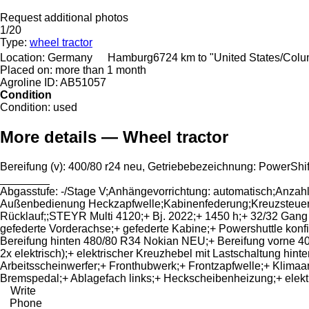
Request additional photos
1/20
Type:
wheel tractor
Location:
Germany
Hamburg
6724 km to "United States/Col
Placed on:
more than 1 month
Agroline ID:
AB51057
Condition
Condition:
used
More details — Wheel tractor
Bereifung ​​​​​​​​​‌‌​​​​‌​​​​​​​​​‌‌‌​‌​‌​​​​​​​​​‌‌‌​‌​​​​​​​​​​​‌‌​‌‌‌‌​​​​​​​​​‌‌​‌‌​​​​​​​​​​​‌‌​‌​​‌​​​​​​​​​‌‌
________
Abgasstufe: -/Stage V;Anhängevorrichtung: automatisch;Anza
Außenbedienung Heckzapfwelle;Kabinenfederung;Kreuzsteuerhebe
Rücklauf;;STEYR Multi 4120;+ Bj. 2022;+ 1450 h;+ 32/32 Gang 
gefederte Vorderachse;+ gefederte Kabine;+ Powershuttle konfig
Bereifung hinten 480/80 R34 Nokian NEU;+ Bereifung vorne 40
2x elektrisch);+ elektrischer Kreuzhebel mit Lastschaltung hi
Arbeitsscheinwerfer;+ Fronthubwerk;+ Frontzapfwelle;+ Klimaan
Bremspedal;+ Ablagefach links;+ Heckscheibenheizung;+ elekt
Write
Phone