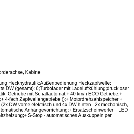
welle, Gefederte Vorderachse, Kabine
enung Heckhydraulik;Außenbedienung Heckzapfwelle:
e DW (gesamt): 6;Turbolader mit Ladeluftkühlung;druckloser
tik, Getriebe mit Schaltautomat;+ 40 km/h ECO Getriebe;+
l;+ 4-fach Zapfwellengetriebe ();+ Motordrehzahlspeicher;+
(2x DW vorne elektrisch und 4x DW hinten - 2x mechanisch,
e automatische Anhängevorrichtung;+ Ersatzscheinwerfer;+ LED
Sitzheizung;+ S-Stop - automatisches Auskuppeln per