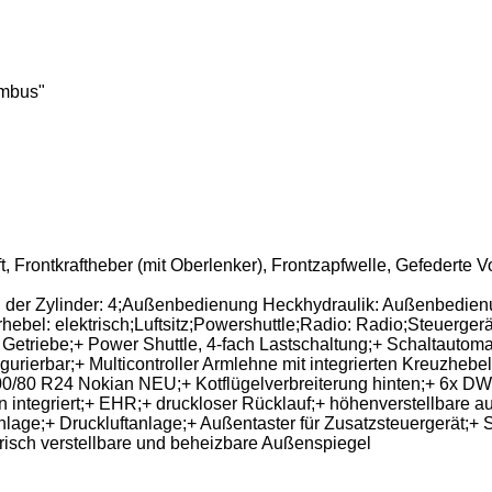
umbus"
​‌‌‌​​​​​​​​​​‌‌​​‌​‌(v): 400/80 r24 neu, Getriebebezeichnung: PowerShift, Frontkraftheber (mit Oberlenker), Frontzapf
hl der Zylinder: 4;Außenbedienung Heckhydraulik: Außenbedi
l: elektrisch;Luftsitz;Powershuttle;Radio: Radio;Steuergerät
Getriebe;+ Power Shuttle, 4-fach Lastschaltung;+ Schaltautoma
urierbar;+ Multicontroller Armlehne mit integrierten Kreuzhebe
0/80 R24 Nokian NEU;+ Kotflügelverbreiterung hinten;+ 6x DW 
nten integriert;+ EHR;+ druckloser Rücklauf;+ höhenverstellbar
lage;+ Druckluftanlage;+ Außentaster für Zusatzsteuergerät;+ 
risch verstellbare und beheizbare Außenspiegel