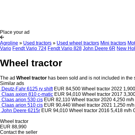
Place your ad
Agroline
»
Used tractors
»
Used wheel tractors
Mini tractors
Mot
Vario
Fendt Vario 724
Fendt Vario 828
John Deere 6R
New Hol
Wheel tractor
The ad
Wheel tractor
has been sold and is not included in the 
Similar ads
Deutz-Fahr 6125 rv shift
EUR 84,500
Wheel tractor
2022
1,90
Claas axion 810 c-matic
EUR 94,010
Wheel tractor
2017
3,30
Claas arion 530 cis
EUR 82,110
Wheel tractor
2020
4,250 m/
Claas arion 510 cis
EUR 90,440
Wheel tractor
2021
1,250 m/
John Deere 6215r
EUR 94,010
Wheel tractor
2016
5,418 m/h
Wheel tractor
EUR 88,990
Contact the seller