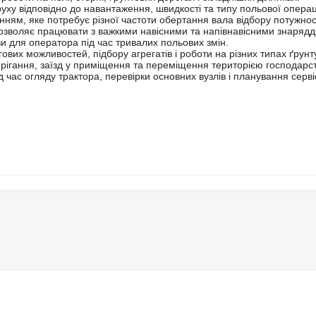
ху відповідно до навантаження, швидкості та типу польової операці
нням, яке потребує різної частоти обертання вала відбору потужнос
 дозволяє працювати з важкими навісними та напівнавісними знаряд
ви для оператора під час тривалих польових змін.
ових можливостей, підбору агрегатів і роботи на різних типах ґрунт
ігання, заїзд у приміщення та переміщення територією господарст
час огляду трактора, перевірки основних вузлів і планування серві