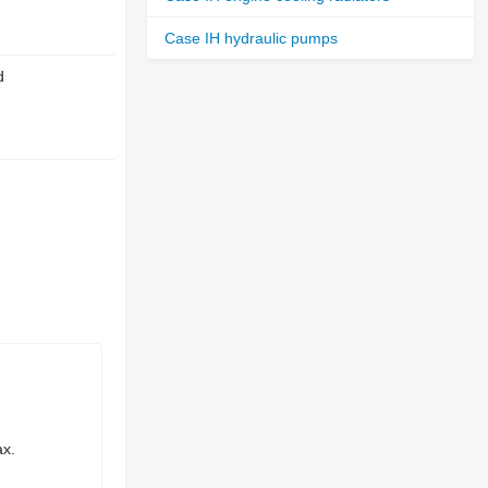
Case IH hydraulic pumps
d
х.