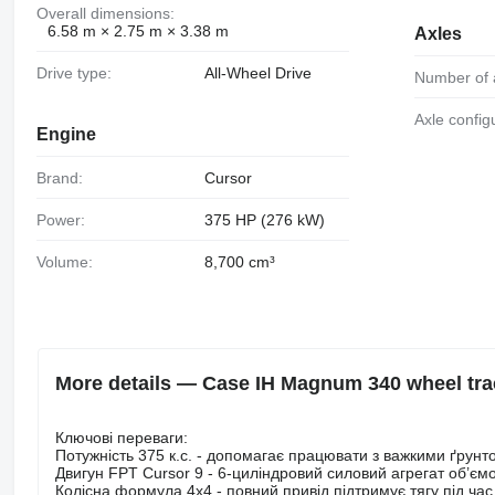
Overall dimensions:
6.58 m × 2.75 m × 3.38 m
Axles
Drive type:
All-Wheel Drive
Number of 
Axle config
Engine
Brand:
Cursor
Power:
375 HP (276 kW)
Volume:
8,700 cm³
More details — Case IH Magnum 340 wheel tra
Ключові переваги:
Потужність 375 к.с. - допомагає працювати з важкими ґрун
Двигун FPT Cursor 9 - 6-циліндровий силовий агрегат об’єм
Колісна формула 4x4 - повний привід підтримує тягу під час 