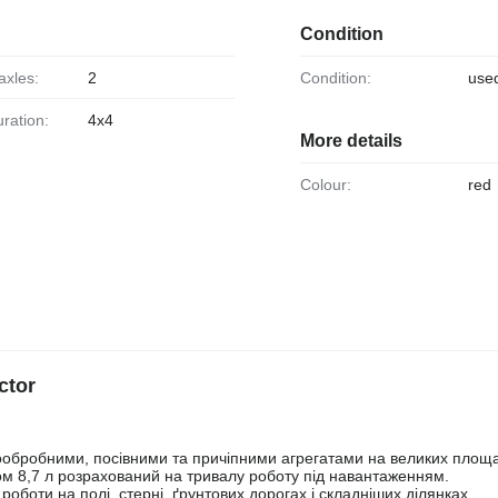
Condition
axles:
2
Condition:
use
uration:
4x4
More details
Colour:
red
ctor
тообробними, посівними та причіпними агрегатами на великих площа
ом 8,7 л розрахований на тривалу роботу під навантаженням.
роботи на полі, стерні, ґрунтових дорогах і складніших ділянках.