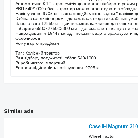
Автоматична КПП - трансмісія допомагає підбирати режим ру
ВВП 540/1000 об/хв - трактор можна агрегатувати з обладна
Навішування 9705 кг - вантажопідйомність задньої навіски
Кабіна з кондиціонером - допомагає створити стабільні умо
Власна вага 12850 кг - цей показник важливий для оцінки тяг
Габарити 6580×2750×3380 мм - допомагають планувати збер
Напрацювання 15447 м/год - показник варто враховувати під 
Особливості
Чому варто придбати
Тип: Колісний трактор
Вал відбору потужності, об/хв: 540/1000
Виробництво: Імпортний
Вантажопідйомність навішування: 9705 кг
Similar ads
Case IH Magnum 310
Wheel tractor