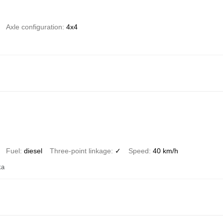
Axle configuration
4x4
Fuel
diesel
Three-point linkage
✓
Speed
40 km/h
ka