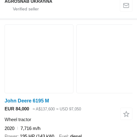
AGROSNAB UKRAYiNA
John Deere 6195 M
EUR 84,000
≈ A$137,600
≈ USD 97,050
Wheel tractor
2020
7,716 m/h
Power
195 HP (143 kW)
Fuel
diesel