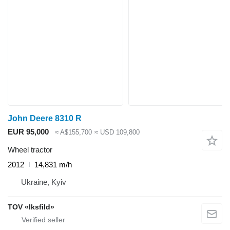
John Deere 8310 R
EUR 95,000
≈ A$155,700
≈ USD 109,800
Wheel tractor
2012
14,831 m/h
Ukraine, Kyiv
TOV «Iksfild»