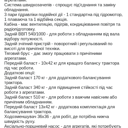
Система швидкозачепів - спрощує під’єднання та заміну
обладнання.
3 пари гідравліки подвійної дії - 1 стандартна під гідромотор,
1 плаваюча та 1 відбійна секція.
Кабіна - має вентиляцію, підігрів, кондиціювання повітря та
радіопідготовку.
Задній ВВП 540/1000 - для роботи з обладнанням від вала
відбору потужності.
Задній зчіпний пристрій - поворотний і регульований по
висоті для причіпної техніки.
Тяговий брус - дає змогу працювати з причіпними
агрегатами.
Передній баласт - 10х42 кг для кращого балансу трактора
під час роботи.
Додаткові опції:
Задній баласт 170 кг - для додаткового балансування
трактора.
Задній баласт 340 кг - для підвищення стійкості під час
роботи з агрегатами.
Задній баласт 510 кг - для роботи з важчим навісним або
причіпним обладнанням.
Передній баласт 13х42 кг - додаткова комплектація для
балансування трактора.
Ходозменшувач 36х36 - для робіт, де потрібна нижча
швидкість руху.
Аксіально-поршневий насос - для агрегатів, які потребують