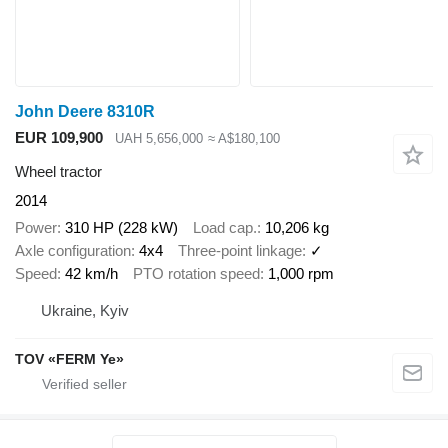
John Deere 8310R
EUR 109,900
UAH 5,656,000
≈ A$180,100
Wheel tractor
2014
Power
310 HP (228 kW)
Load cap.
10,206 kg
Axle configuration
4x4
Three-point linkage
✓
Speed
42 km/h
PTO rotation speed
1,000 rpm
Ukraine, Kyiv
TOV «FERM Ye»