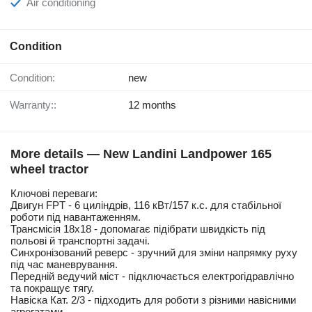
Air conditioning
Condition
Condition:
new
Warranty::
12 months
More details — New Landini Landpower 165
wheel tractor
Ключові переваги:
Двигун FPT - 6 циліндрів, 116 кВт/157 к.с. для стабільної
роботи під навантаженням.
Трансмісія 18х18 - допомагає підібрати швидкість під
польові й транспортні задачі.
Синхронізований реверс - зручний для зміни напрямку руху
під час маневрування.
Передній ведучий міст - підключається електрогідравлічно
та покращує тягу.
Навіска Кат. 2/3 - підходить для роботи з різними навісними
агрегатами.