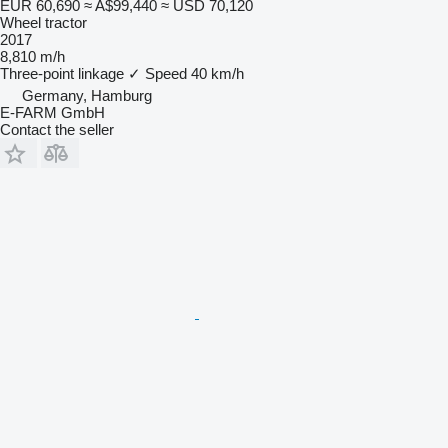
EUR 60,690
≈ A$99,440
≈ USD 70,120
Wheel tractor
2017
8,810 m/h
Three-point linkage
✓
Speed
40 km/h
Germany, Hamburg
E-FARM GmbH
Contact the seller