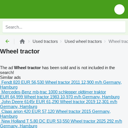
Used tractors
Used wheel tractors
Wheel trac
Wheel tractor
The ad
Wheel tractor
has been sold and is not included in the
search!
Similar ads
Fendt 820 ​​​​​​​​​‌‌​​​​‌​​​​​​​​​‌‌‌​‌​‌​​​​​​​​​‌‌‌​‌​​​​​​​​​​​‌‌​
EUR 56,530
Wheel tractor
2011
12,900 m/h
Germany,
Hamburg
Mercedes-Benz mb-trac 1000 schlepper oldtimer traktor
EUR 64,999
Wheel tractor
1983
10,970 m/h
Germany, Hamburg
John Deere 6145r
EUR 61,290
Wheel tractor
2019
12,301 m/h
Germany, Hamburg
Claas arion 420
EUR 57,120
Wheel tractor
2015
Germany,
Hamburg
New Holland T 5.80 DC
EUR 53,550
Wheel tractor
2025
292 m/h
Germany, Hamburg