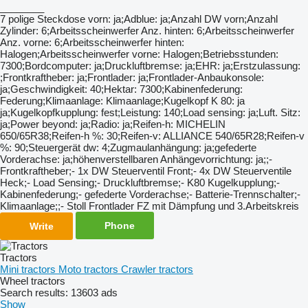
________
7 polige Steckdose vorn: ja;Adblue: ja;Anzahl DW vorn;Anzahl
Zylinder: 6;Arbeitsscheinwerfer Anz. hinten: 6;Arbeitsscheinwerfer
Anz. vorne: 6;Arbeitsscheinwerfer hinten:
Halogen;Arbeitsscheinwerfer vorne: Halogen;Betriebsstunden:
7300;Bordcomputer: ja;Druckluftbremse: ja;EHR: ja;Erstzulassung:
;Frontkraftheber: ja;Frontlader: ja;Frontlader-Anbaukonsole:
ja;Geschwindigkeit: 40;Hektar: 7300;Kabinenfederung:
Federung;Klimaanlage: Klimaanlage;Kugelkopf K 80: ja
ja;Kugelkopfkupplung: fest;Leistung: 140;Load sensing: ja;Luft. Sitz:
ja;Power beyond: ja;Radio: ja;Reifen-h: MICHELIN
650/65R38;Reifen-h %: 30;Reifen-v: ALLIANCE 540/65R28;Reifen-v
%: 90;Steuergerät dw: 4;Zugmaulanhängung: ja;gefederte
Vorderachse: ja;höhenverstellbaren Anhängevorrichtung: ja;;-
Frontkraftheber;- 1x DW Steuerventil Front;- 4x DW Steuerventile
Heck;- Load Sensing;- Druckluftbremse;- K80 Kugelkupplung;-
Kabinenfederung;- gefederte Vorderachse;- Batterie-Trennschalter;-
Klimaanlage;;- Stoll Frontlader FZ mit Dämpfung und 3.Arbeitskreis
Phone
Write
Tractors
Mini tractors
Moto tractors
Crawler tractors
Wheel tractors
Search results:
13603 ads
Show